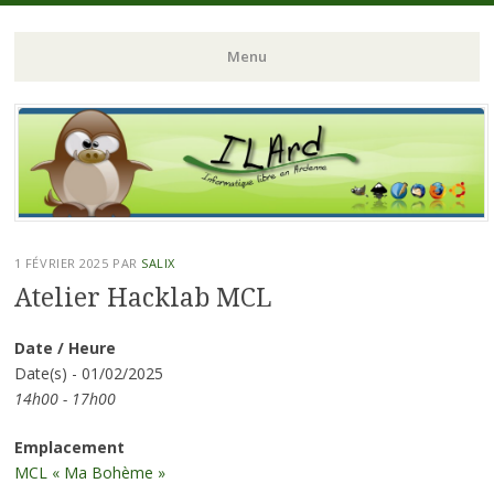
ILArd (Informatique Libre en Ardenne)
ILArd (Informatique
Menu
Libre en Ardenne)
Aller
au
contenu
principal
1 FÉVRIER 2025
PAR
SALIX
Atelier Hacklab MCL
Date / Heure
Date(s) - 01/02/2025
14h00 - 17h00
Emplacement
MCL « Ma Bohème »