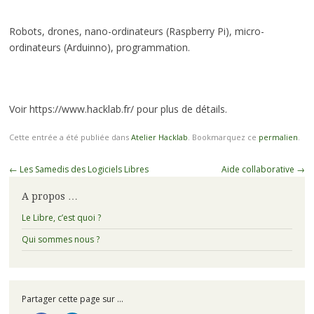
Robots, drones, nano-ordinateurs (Raspberry Pi), micro-
ordinateurs (Arduinno), programmation.
Voir https://www.hacklab.fr/ pour plus de détails.
Cette entrée a été publiée dans
Atelier Hacklab
. Bookmarquez ce
permalien
.
Navigation
←
Les Samedis des Logiciels Libres
Aide collaborative
→
des
A propos …
articles
Le Libre, c’est quoi ?
Qui sommes nous ?
Partager cette page sur ...