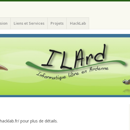
atique Libre en Ardenne)
sion
Liens et Services
Projets
HackLab
hacklab.fr/ pour plus de détails.