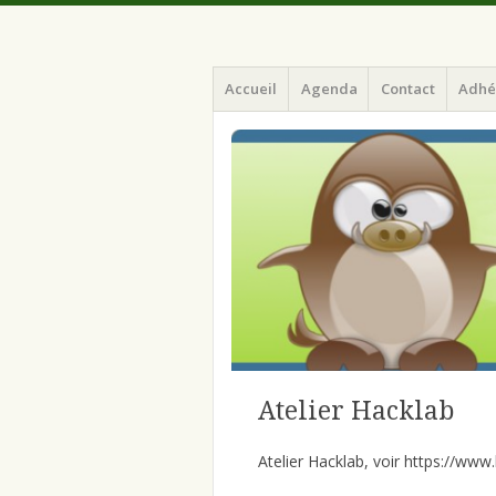
Menu
Aller
ILArd (Informatique Libre en Ardenne)
ILArd (Inform
Accueil
Agenda
Contact
Adhé
au
contenu
principal
Atelier Hacklab
Atelier Hacklab, voir https://www.