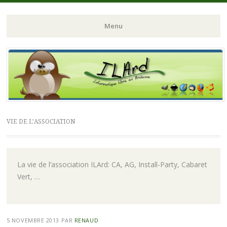
ILArd (Informatique Libre en Ardenne)
ILArd (Informatique
Menu
Libre en Ardenne)
Aller
au
contenu
principal
VIE DE L’ASSOCIATION
La vie de l’association ILArd: CA, AG, Install-Party, Cabaret
Vert, …
5 NOVEMBRE 2013
PAR
RENAUD