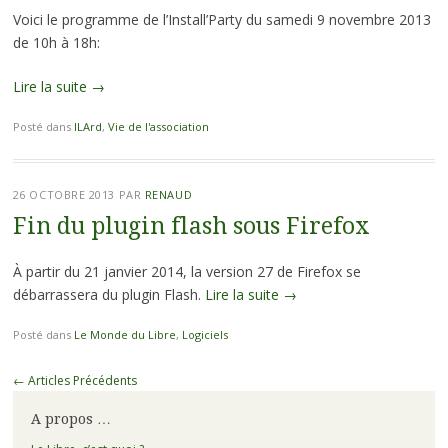
Voici le programme de l’Install’Party du samedi 9 novembre 2013
de 10h à 18h:
Lire la suite
→
Posté dans
ILArd
,
Vie de l'association
26 OCTOBRE 2013
PAR
RENAUD
Fin du plugin flash sous Firefox
À partir du 21 janvier 2014, la version 27 de Firefox se
débarrassera du plugin Flash.
Lire la suite
→
Posté dans
Le Monde du Libre
,
Logiciels
Navigation
←
Articles Précédents
des
A propos …
articles