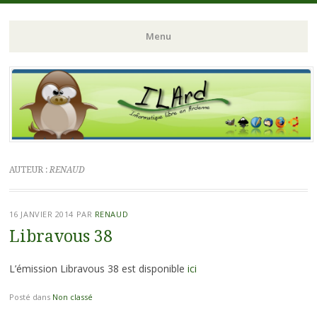
ILArd (Informatique Libre en Ardenne)
ILArd (Informatique
Menu
Libre en Ardenne)
Aller
au
contenu
principal
AUTEUR :
RENAUD
16 JANVIER 2014
PAR
RENAUD
Libravous 38
L’émission Libravous 38 est disponible
ici
Posté dans
Non classé