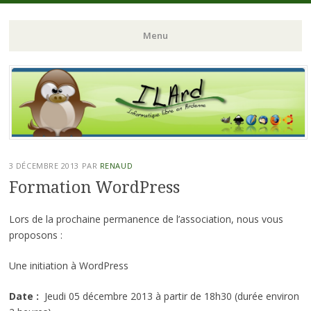
ILArd (Informatique Libre en Ardenne)
ILArd (Informatique
Menu
Libre en Ardenne)
Aller
au
contenu
principal
3 DÉCEMBRE 2013
PAR
RENAUD
Formation WordPress
Lors de la prochaine permanence de l’association, nous vous
proposons :
Une initiation à WordPress
Date :
Jeudi 05 décembre 2013 à partir de 18h30 (durée environ