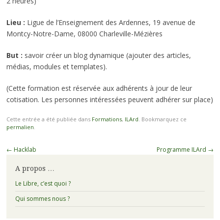
2 heures)
Lieu :
Ligue de l’Enseignement des Ardennes, 19 avenue de
Montcy-Notre-Dame, 08000 Charleville-Mézières
But :
savoir créer un blog dynamique (ajouter des articles,
médias, modules et templates).
(Cette formation est réservée aux adhérents à jour de leur
cotisation. Les personnes intéressées peuvent adhérer sur place)
Cette entrée a été publiée dans
Formations
,
ILArd
. Bookmarquez ce
permalien
.
Navigation
←
Hacklab
Programme ILArd
→
des
A propos …
articles
Le Libre, c’est quoi ?
Qui sommes nous ?