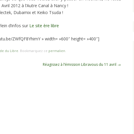
 6 Avril 2012 à l’Autre Canal à Nancy !
clectek, Dubamix et Keiko Tsuda !
lein d’infos sur
Le site ère libre
outu.be/ZWfQF8YhimY » width= »600″ height= »400″]
de du Libre
. Bookmarquez ce
permalien
.
Réagissez à l’émission Libravous du 11 avril
→