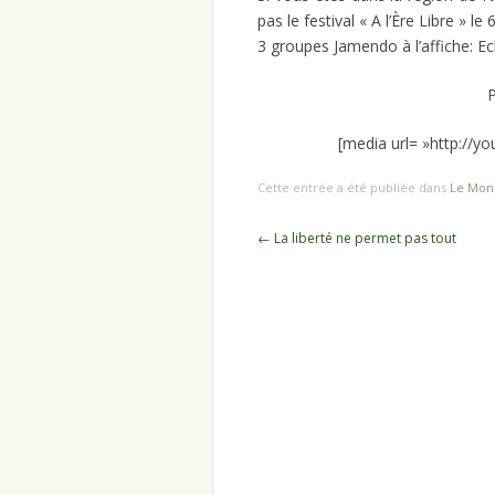
pas le festival « A l’Ère Libre » le
3 groupes Jamendo à l’affiche: E
P
[media url= »http://y
Cette entrée a été publiée dans
Le Mon
Navigation
←
La liberté ne permet pas tout
des
articles