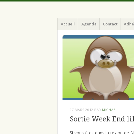
Menu
Aller
ILArd (Informatique Libre en Ardenne)
ILArd (Inform
Accueil
Agenda
Contact
Adhé
au
contenu
principal
27 MARS 2012
PAR
MICHAËL
Sortie Week End li
Si vous êtes dans la région de 