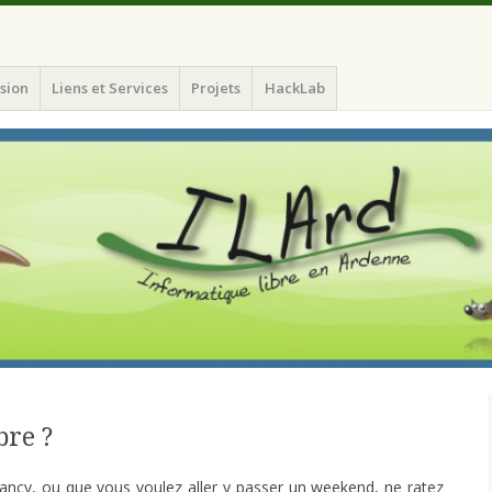
atique Libre en Ardenne)
sion
Liens et Services
Projets
HackLab
bre ?
Nancy, ou que vous voulez aller y passer un weekend, ne ratez