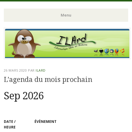
ILArd (Informatique Libre en Ardenne)
ILArd (Informatique
Menu
Libre en Ardenne)
Aller
au
contenu
principal
26 MARS 2020
PAR
ILARD
L’agenda du mois prochain
Sep 2026
DATE /
ÉVÈNEMENT
HEURE