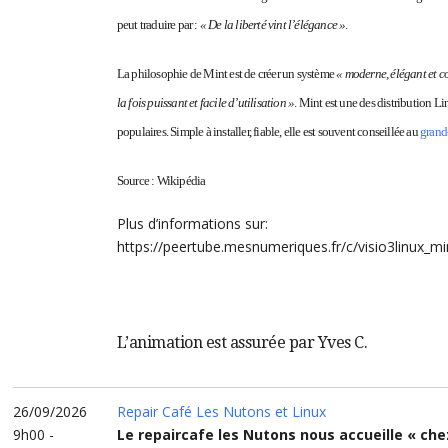
peut traduire par :
« De la liberté vint l’élégance »
.
La philosophie de Mint est de créer un système
« moderne, élégant et c
la fois puissant et facile d’utilisation »
. Mint est une des distribution Li
populaires. Simple à installer, fiable, elle est souvent conseillée au
grand
Source : Wikipédia
Plus d’informations sur:
https://peertube.mesnumeriques.fr/c/visio3linux_mi
L’animation est assurée par Yves C.
26/09/2026
Repair Café Les Nutons et Linux
9h00 -
Le repaircafe les Nutons nous accueille « che