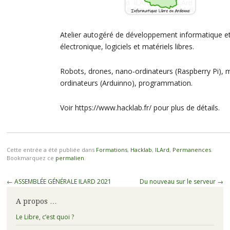
Atelier autogéré de développement informatique e
électronique, logiciels et matériels libres.
Robots, drones, nano-ordinateurs (Raspberry Pi), m
ordinateurs (Arduinno), programmation.
Voir https://www.hacklab.fr/ pour plus de détails.
Cette entrée a été publiée dans
Formations
,
Hacklab
,
ILArd
,
Permanences
.
Bookmarquez ce
permalien
.
Navigation
←
ASSEMBLÉE GÉNÉRALE ILARD 2021
Du nouveau sur le serveur
→
des
A propos …
articles
Le Libre, c’est quoi ?