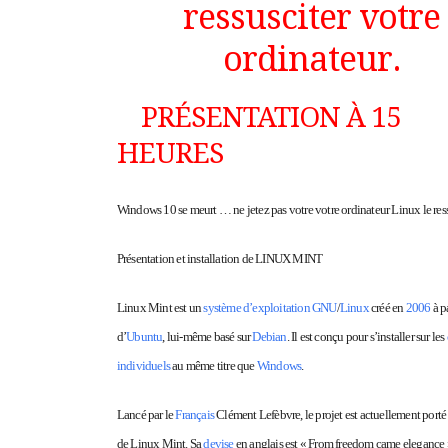
ressusciter votre
ordinateur.
PRÉSENTATION À 15
HEURES
Windows 10 se meurt … ne jetez pas votre votre ordinateur Linux le ress
Présentation et installation de LINUX MINT
Linux Mint
est un
système d’exploitation
GNU
/
Linux
créé en
2006
à pa
d’
Ubuntu
, lui-même basé sur
Debian
. Il est conçu pour s’installer sur les
individuels
au même titre que
Windows
.
Lancé par le
Français
Clément Lefèbvre, le projet est actuellement porté
de Linux Mint. Sa
devise
en anglais est
« From freedom came elegance 