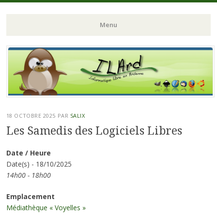
ILArd (Informatique Libre en Ardenne)
ILArd (Informatique
Menu
Libre en Ardenne)
Aller
au
contenu
principal
18 OCTOBRE 2025
PAR
SALIX
Les Samedis des Logiciels Libres
Date / Heure
Date(s) - 18/10/2025
14h00 - 18h00
Emplacement
Médiathèque « Voyelles »