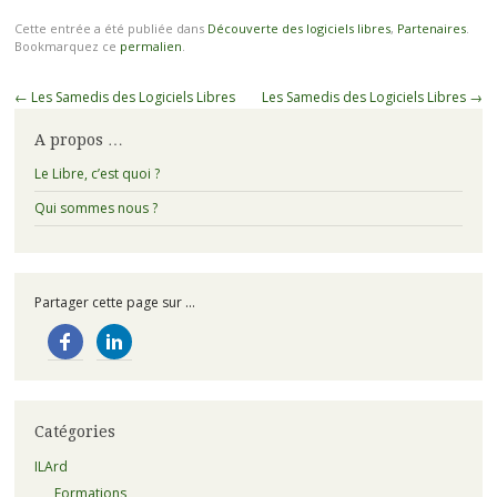
Cette entrée a été publiée dans
Découverte des logiciels libres
,
Partenaires
.
Bookmarquez ce
permalien
.
Navigation
←
Les Samedis des Logiciels Libres
Les Samedis des Logiciels Libres
→
des
A propos …
articles
Le Libre, c’est quoi ?
Qui sommes nous ?
Partager cette page sur ...
Catégories
ILArd
Formations