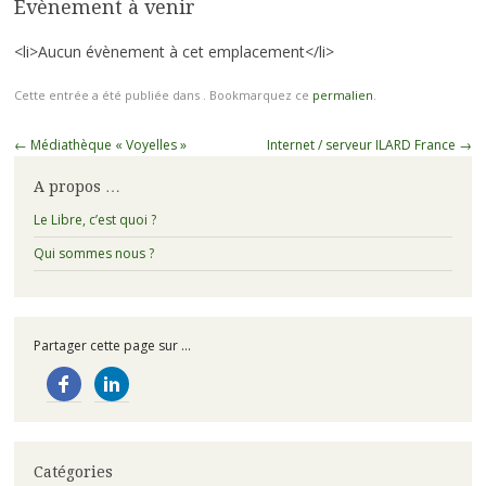
Évènement à venir
<li>Aucun évènement à cet emplacement</li>
Cette entrée a été publiée dans . Bookmarquez ce
permalien
.
Navigation
←
Médiathèque « Voyelles »
Internet / serveur ILARD France
→
des
A propos …
articles
Le Libre, c’est quoi ?
Qui sommes nous ?
Partager cette page sur ...
Catégories