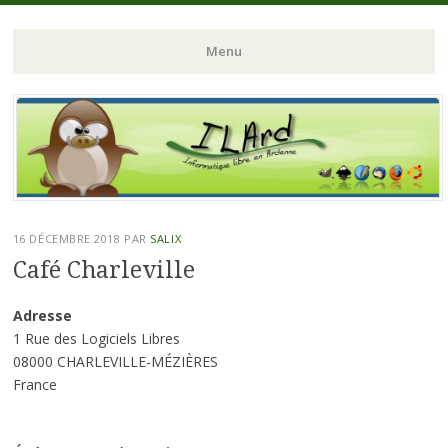
ILArd (Informatique Libre en Ardenne)
ILArd (Informatique
Menu
Libre en Ardenne)
Aller
au
contenu
principal
16 DÉCEMBRE 2018
PAR
SALIX
Café Charleville
Adresse
1 Rue des Logiciels Libres
08000 CHARLEVILLE-MÉZIÈRES
France