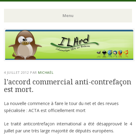
ILArd (Informatique Libre en Ardenne)
ILArd (Informatique
Menu
Libre en Ardenne)
Aller
au
contenu
principal
4 JUILLET 2012
PAR
MICHAËL
l’accord commercial anti-contrefaçon
est mort.
La nouvelle commence à faire le tour du net et des revues
spécialisée : ACTA est officiellement mort
Le traité anticontrefaçon international a été désapprouvé le 4
juillet par une très large majorité de députés européens.