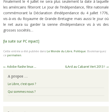
Finalement le 4 juillet ne sera plus seulement la date à laquelle
les américains fêteront Le Jour de l’Indépendance, fête nationale
commémorant la Déclaration d’indépendance du 4 juillet 1776,
vis-à-vis du Royaume de Grande-Bretagne mais aussi le jour où
le net aura su garder la sienne d’indépendance vis à vis des
grosses sociétés…
[la suite sur PC inpact]
Cette entrée a été publiée dans
Le Monde du Libre
,
Politique
. Bookmarquez
ce
permalien
.
Navigation
←
Adobe flashe linux …
ILArd au Cabaret Vert 2013 !
→
des
A propos …
articles
Le Libre, c’est quoi ?
Qui sommes nous ?