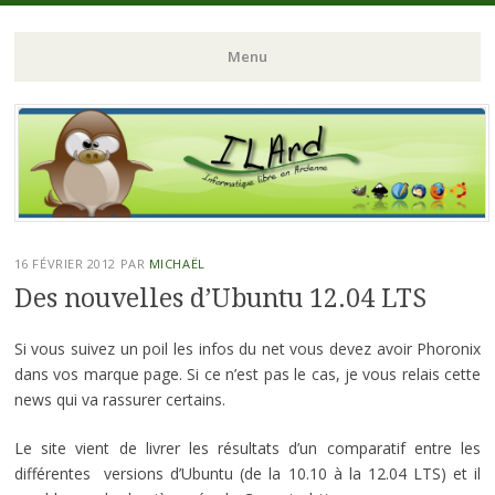
ILArd (Informatique Libre en Ardenne)
ILArd (Informatique
Menu
Libre en Ardenne)
Aller
au
contenu
principal
16 FÉVRIER 2012
PAR
MICHAËL
Des nouvelles d’Ubuntu 12.04 LTS
Si vous suivez un poil les infos du net vous devez avoir Phoronix
dans vos marque page. Si ce n’est pas le cas, je vous relais cette
news qui va rassurer certains.
Le site vient de livrer les résultats d’un comparatif entre les
différentes versions d’Ubuntu (de la 10.10 à la 12.04 LTS) et il