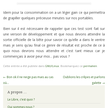
Idem pour la consommation on a un léger gain ce qui permettra
de grapiller quelques précieuse minutes sur nos portables.
Bien sur il est nécessaire de rappeler que ces test sont fait sur
une version de développement et que nous devons attendre la
sortie officielle de la bête pour savoir ce qu’elle a dans le ventre
mais je sens qu’au final ce genre de résultat est proche de ce à
quoi nous devrons nous attendre et c’est tant mieux car je
commençais à avoir peur moi… pas vous ?
Cette entrée a été publiée dans
GNU/Linux
. Bookmarquez ce
permalien
.
Navigation
←
Bon ok il ne neige pas mais au cas
Oublions les crêpes et parlons
des
où…
galette
→
articles
A propos …
Le Libre, c’est quoi ?
Qui sommes nous ?