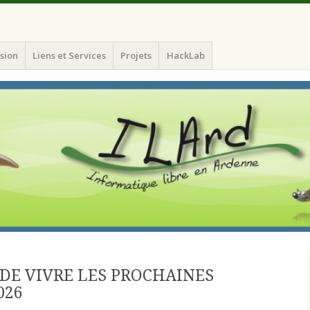
atique Libre en Ardenne)
sion
Liens et Services
Projets
HackLab
DE VIVRE LES PROCHAINES
026