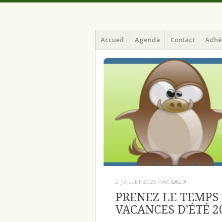
Menu
Aller
ILArd (Informatique Libre en Ardenne)
ILArd (Inform
Accueil
Agenda
Contact
Adhé
au
contenu
principal
2 JUILLET 2026
PAR
SALIX
PRENEZ LE TEMPS 
VACANCES D’ÉTÉ 2