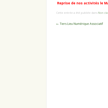
Reprise de nos activités le
Cette entrée a été publiée dans
Non cla
Navigation
←
Tiers Lieu Numérique Associatif
des
articles