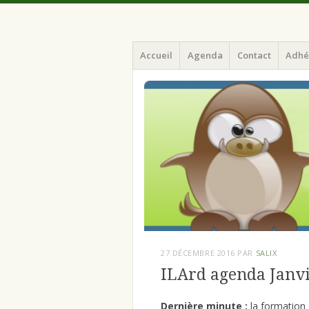
Menu
Aller
ILArd (Informatique Libre en Ardenne)
ILArd (Inform
Accueil
Agenda
Contact
Adhé
au
contenu
principal
27 DÉCEMBRE 2016
PAR
SALIX
ILArd agenda Janv
Dernière minute :
la formation 