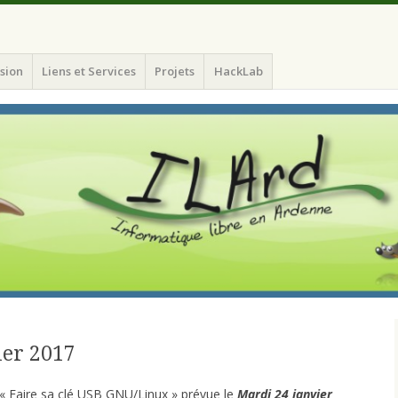
atique Libre en Ardenne)
sion
Liens et Services
Projets
HackLab
ier 2017
« Faire sa clé USB GNU/Linux » prévue le
Mardi 24 janvier