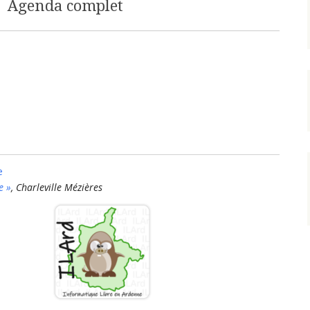
Agenda complet
e
e »
, Charleville Mézières