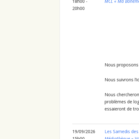
18h00 -
MCL « Ma Bohèm
20h00
Nous proposons 
Nous suivrons l’i
Nous chercherons
problèmes de logi
essaieront de tro
19/09/2026
Les Samedis des 
15h00 -
Médiathèque « Vo