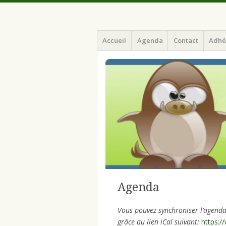
Menu
Aller
ILArd (Informatique Libre en Ardenne)
ILArd (Inform
Accueil
Agenda
Contact
Adhé
au
contenu
principal
Agenda
Vous pouvez synchroniser l’agenda
grâce au lien iCal suivant:
https:/