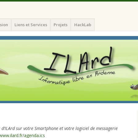
atique Libre en Ardenne)
sion
Liens et Services
Projets
HackLab
 d’ILArd sur votre Smartphone et votre logiciel de messagerie
/www.ilard.fr/agenda.ics